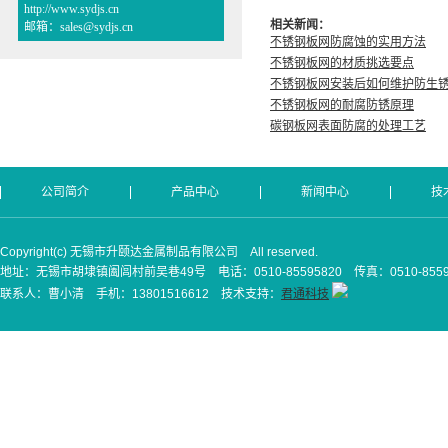
http://www.sydjs.cn
相关新闻：
邮箱：sales@sydjs.cn
不锈钢板网防腐蚀的实用方法
不锈钢板网的材质挑选要点
不锈钢板网安装后如何维护防生
不锈钢板网的耐腐防锈原理
碳钢板网表面防腐的处理工艺
公司简介
产品中心
新闻中心
技
Copyright(c) 无锡市升颐达金属制品有限公司 All reserved.
地址：无锡市胡埭镇阖闾村前吴巷49号 电话：0510-85595820 传真：0510-8559
联系人：曹小清 手机：13801516612 技术支持：
君通科技