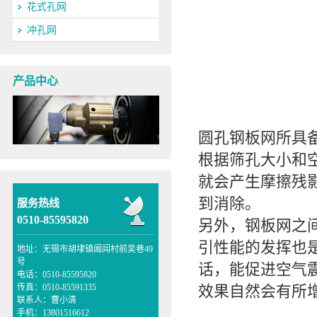
花式孔网
冲孔网
产品中心
圆孔钢板网所具
根据筛孔大小和
就会产生摩擦残
到消除。
服务热线
0510-85595820
另外，钢板网之
引性能的发挥也
地址：无锡市胡埭镇阖闾村前吴巷49
号
话，能促进空气
电话：0510-85595820
传真：0510-85591335
效果自然会有所
联系人：曹小清
手机：13801516612