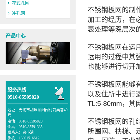
花式孔网
不锈钢板网的制
冲孔网
加工的经历，在
表处理等深层次
产品中心
不锈钢板网在运
运用的过程中其
也能够进行切开
不锈钢板网能够
服务热线
以及住所中进行
0510-85595820
TL:5-80mm
，其
地址：无锡市胡埭镇阖闾村前吴巷49
号
不锈钢板网的孔
电话：0510-85595820
传真：0510-85591335
所围网、扶梯、
联系人：曹小清
手机：13801516612