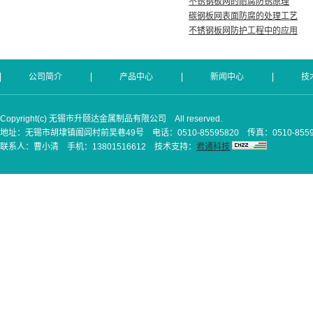
不锈钢板网的耐腐防锈原理
碳钢板网表面防腐的处理工艺
不锈钢板网防护工程中的应用
公司简介
产品中心
新闻中心
技
Copyright(c) 无锡市升颐达金属制品有限公司 All reserved.
地址：无锡市胡埭镇阖闾村前吴巷49号 电话：0510-85595820 传真：0510-8559
联系人：曹小清 手机：13801516612 技术支持：
君通科技